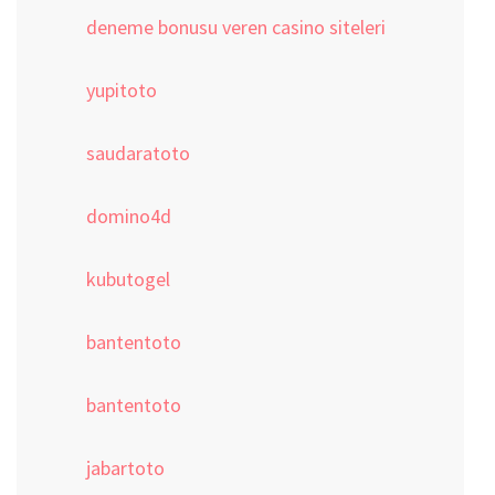
deneme bonusu veren casino siteleri
yupitoto
saudaratoto
domino4d
kubutogel
bantentoto
bantentoto
jabartoto