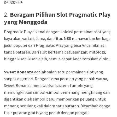
gangguan.
2.
Beragam Pilihan Slot Pragmatic Play
yang Menggoda
Pragmatic Play dikenal dengan koleksi permainan slot yang
kaya akan variasi, tema, dan fitur. M88 menawarkan berbagai
judul populer dari Pragmatic Play yang bisa Anda nikmati
tanpa batasan. Dari slot bertema petualangan, mitologi,
hingga kisah-kisah ajaib, semua dapat Anda temukan di sini.
Sweet Bonanza
adalah salah satu permainan slot yang
sangat digemari. Dengan tema permen yang penuh warna,
Sweet Bonanza menawarkan sistem Tumble yang
memungkinkan simbol-simbol pemenang menghilang dan
digantikan oleh simbol baru, memberikan peluang untuk
menang berulang kali dalam satu putaran. Ditambah dengan
fitur putaran gratis yang penuh dengan pengali