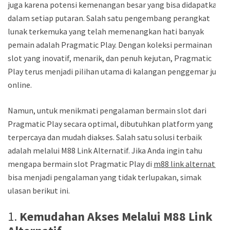
juga karena potensi kemenangan besar yang bisa didapatkan
dalam setiap putaran. Salah satu pengembang perangkat
lunak terkemuka yang telah memenangkan hati banyak
pemain adalah Pragmatic Play. Dengan koleksi permainan
slot yang inovatif, menarik, dan penuh kejutan, Pragmatic
Play terus menjadi pilihan utama di kalangan penggemar judi
online.
Namun, untuk menikmati pengalaman bermain slot dari
Pragmatic Play secara optimal, dibutuhkan platform yang
terpercaya dan mudah diakses. Salah satu solusi terbaik
adalah melalui M88 Link Alternatif. Jika Anda ingin tahu
mengapa bermain slot Pragmatic Play di
m88 link alternatif
bisa menjadi pengalaman yang tidak terlupakan, simak
ulasan berikut ini.
1.
Kemudahan Akses Melalui M88 Link