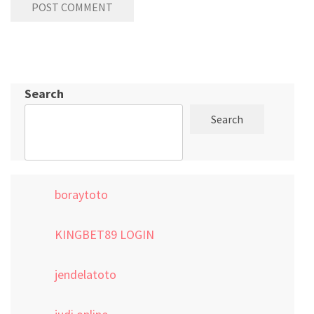
Search
Search
boraytoto
KINGBET89 LOGIN
jendelatoto