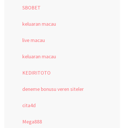
SBOBET
keluaran macau
live macau
keluaran macau
KEDIRITOTO
deneme bonusu veren siteler
cita4d
Mega888