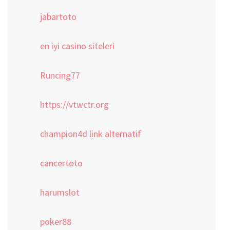
jabartoto
en iyi casino siteleri
Runcing77
https://vtwctr.org
champion4d link alternatif
cancertoto
harumslot
poker88