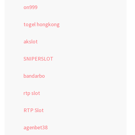
on999
togel hongkong
akslot
SNIPERSLOT
bandarbo
rtp slot
RTP Slot
agenbet38