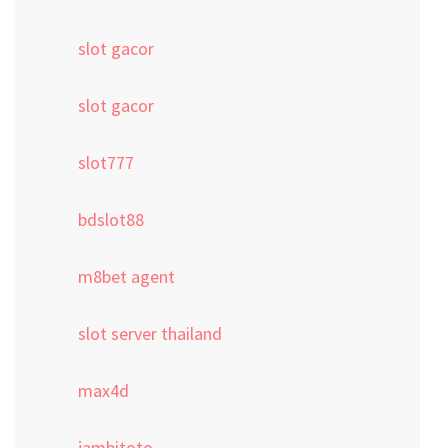
slot gacor
slot gacor
slot777
bdslot88
m8bet agent
slot server thailand
max4d
jambitoto