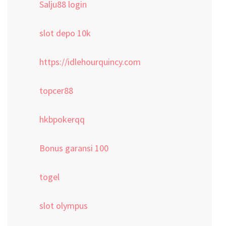
Salju88 login
slot depo 10k
https://idlehourquincy.com
topcer88
hkbpokerqq
Bonus garansi 100
togel
slot olympus