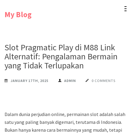
Skip
My Blog
to
content
(Press
Enter)
Slot Pragmatic Play di M88 Link
Alternatif: Pengalaman Bermain
yang Tidak Terlupakan
JANUARY 17TH, 2025
ADMIN
0 COMMENTS
Dalam dunia perjudian online, permainan slot adalah salah
satu yang paling banyak digemari, terutama di Indonesia.
Bukan hanya karena cara bermainnya yang mudah, tetapi