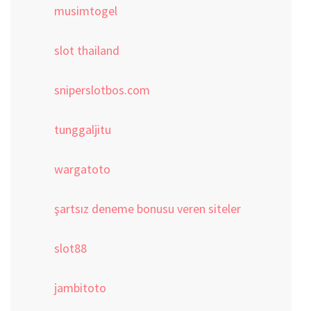
musimtogel
slot thailand
sniperslotbos.com
tunggaljitu
wargatoto
şartsız deneme bonusu veren siteler
slot88
jambitoto