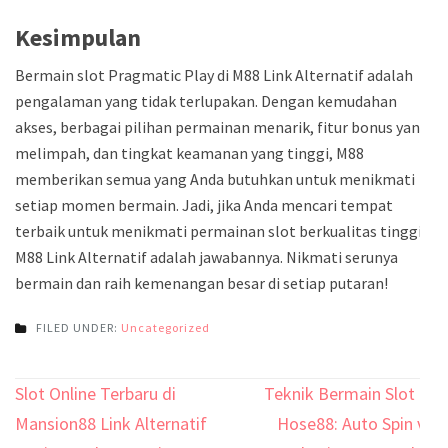
Kesimpulan
Bermain slot Pragmatic Play di M88 Link Alternatif adalah
pengalaman yang tidak terlupakan. Dengan kemudahan
akses, berbagai pilihan permainan menarik, fitur bonus yang
melimpah, dan tingkat keamanan yang tinggi, M88
memberikan semua yang Anda butuhkan untuk menikmati
setiap momen bermain. Jadi, jika Anda mencari tempat
terbaik untuk menikmati permainan slot berkualitas tinggi,
M88 Link Alternatif adalah jawabannya. Nikmati serunya
bermain dan raih kemenangan besar di setiap putaran!
FILED UNDER:
Uncategorized
Post
Slot Online Terbaru di
Teknik Bermain Slot di
navigation
Mansion88 Link Alternatif
Hose88: Auto Spin vs