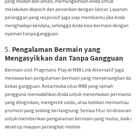
yang mudah dan aman, memungkinkan Anda untuk
melakukan deposit dan penarikan dengan lancar. Layanan
pelanggan yang responsif juga siap membantu jika Anda
menghadapi kendala, sehingga Anda bisa bermain dengan
nyaman tanpa gangguan.
5.
Pengalaman Bermain yang
Mengasyikkan dan Tanpa Gangguan
Bermain slot Pragmatic Play di M88 Link Alternatif juga
menawarkan pengalaman bermain yang menyenangkan dan
bebas gangguan. Antarmuka situs M88 yang ramah
pengguna memudahkan Anda untuk menemukan permainan
yang diinginkan, mengecek saldo, atau bahkan memantau
promosi yang sedang berlangsung. Semua fitur ini dirancang
untuk memberikan pengalaman bermain yang mulus, baik di
desktop maupun perangkat mobile.