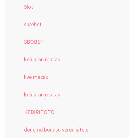
Slot
surebet
SBOBET
keluaran macau
live macau
keluaran macau
KEDIRITOTO
deneme bonusu veren siteler