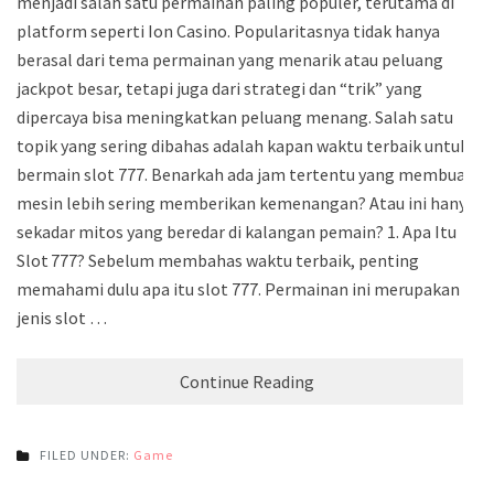
menjadi salah satu permainan paling populer, terutama di
platform seperti Ion Casino. Popularitasnya tidak hanya
berasal dari tema permainan yang menarik atau peluang
jackpot besar, tetapi juga dari strategi dan “trik” yang
dipercaya bisa meningkatkan peluang menang. Salah satu
topik yang sering dibahas adalah kapan waktu terbaik untuk
bermain slot 777. Benarkah ada jam tertentu yang membuat
mesin lebih sering memberikan kemenangan? Atau ini hanya
sekadar mitos yang beredar di kalangan pemain? 1. Apa Itu
Slot 777? Sebelum membahas waktu terbaik, penting
memahami dulu apa itu slot 777. Permainan ini merupakan
jenis slot …
Continue Reading
FILED UNDER:
Game