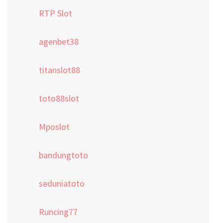
RTP Slot
agenbet38
titanslot88
toto88slot
Mposlot
bandungtoto
seduniatoto
Runcing77