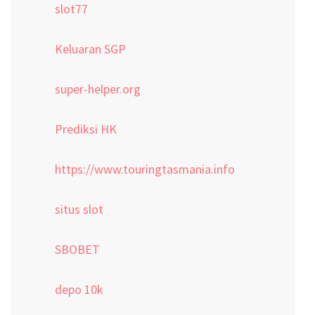
slot77
Keluaran SGP
super-helper.org
Prediksi HK
https://www.touringtasmania.info
situs slot
SBOBET
depo 10k