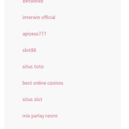
Betwin4d
interwin official
apizeus777
slot88
situs toto
best online casinos
situs slot
mix parlay resmi