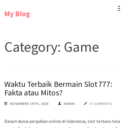
Skip
My Blog
to
content
(Press
Enter)
Category:
Game
Waktu Terbaik Bermain Slot 777:
Fakta atau Mitos?
NOVEMBER 19TH, 2025
ADMIN
0 COMMENTS
Dalam dunia perjudian online di Indonesia, slot terbaru telah