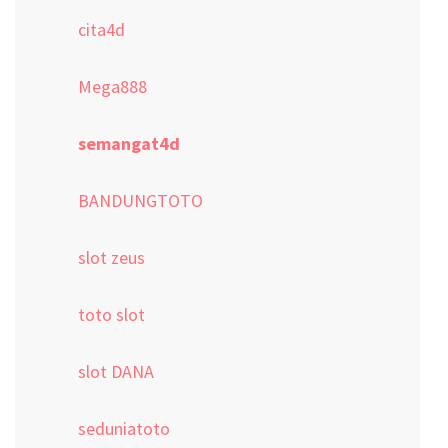
cita4d
Mega888
semangat4d
BANDUNGTOTO
slot zeus
toto slot
slot DANA
seduniatoto