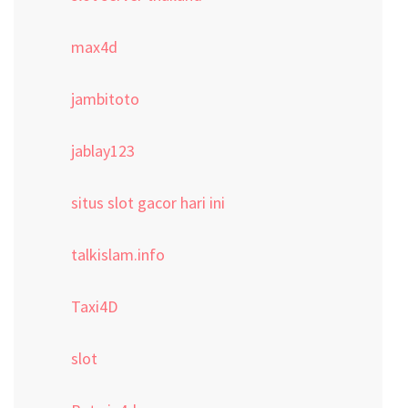
max4d
jambitoto
jablay123
situs slot gacor hari ini
talkislam.info
Taxi4D
slot