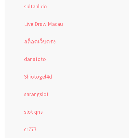
sultanlido
Live Draw Macau
สล็อตเว็บตรง
danatoto
Shiotogel4d
sarangslot
slot qris
cr777