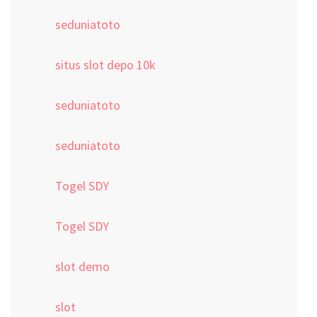
seduniatoto
situs slot depo 10k
seduniatoto
seduniatoto
Togel SDY
Togel SDY
slot demo
slot