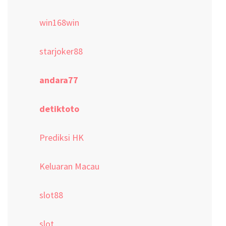
win168win
starjoker88
andara77
detiktoto
Prediksi HK
Keluaran Macau
slot88
slot