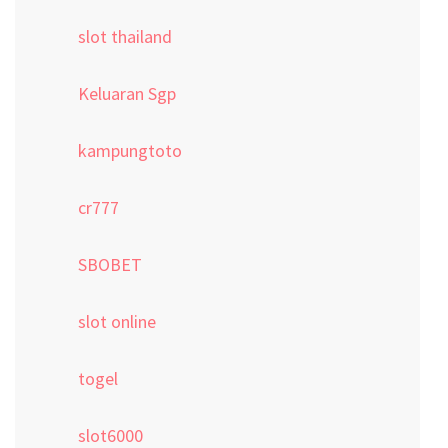
slot thailand
Keluaran Sgp
kampungtoto
cr777
SBOBET
slot online
togel
slot6000