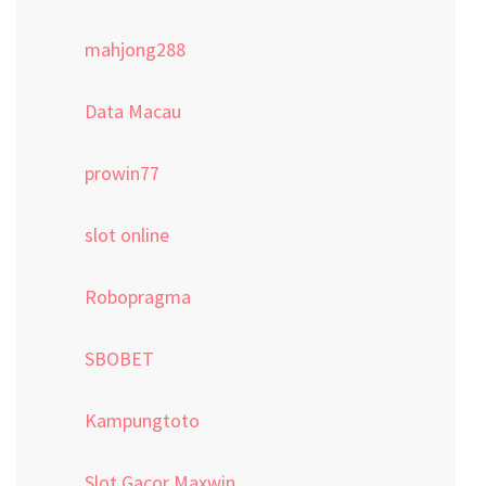
mahjong288
Data Macau
prowin77
slot online
Robopragma
SBOBET
Kampungtoto
Slot Gacor Maxwin