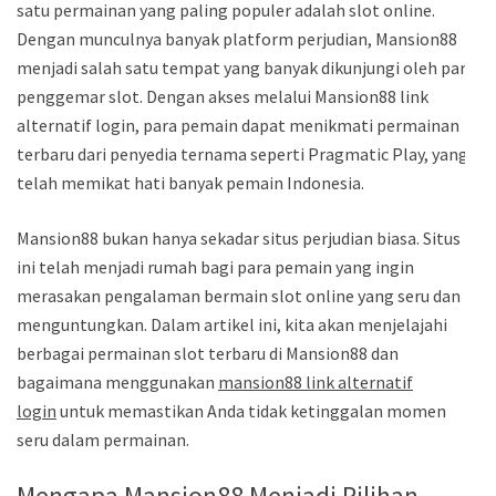
satu permainan yang paling populer adalah slot online.
Dengan munculnya banyak platform perjudian, Mansion88
menjadi salah satu tempat yang banyak dikunjungi oleh para
penggemar slot. Dengan akses melalui Mansion88 link
alternatif login, para pemain dapat menikmati permainan
terbaru dari penyedia ternama seperti Pragmatic Play, yang
telah memikat hati banyak pemain Indonesia.
Mansion88 bukan hanya sekadar situs perjudian biasa. Situs
ini telah menjadi rumah bagi para pemain yang ingin
merasakan pengalaman bermain slot online yang seru dan
menguntungkan. Dalam artikel ini, kita akan menjelajahi
berbagai permainan slot terbaru di Mansion88 dan
bagaimana menggunakan
mansion88 link alternatif
login
untuk memastikan Anda tidak ketinggalan momen
seru dalam permainan.
Mengapa Mansion88 Menjadi Pilihan