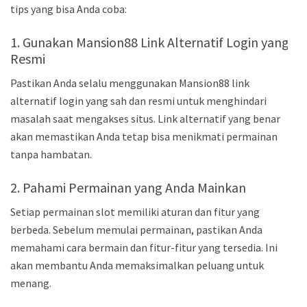
tips yang bisa Anda coba:
1. Gunakan Mansion88 Link Alternatif Login yang
Resmi
Pastikan Anda selalu menggunakan Mansion88 link
alternatif login yang sah dan resmi untuk menghindari
masalah saat mengakses situs. Link alternatif yang benar
akan memastikan Anda tetap bisa menikmati permainan
tanpa hambatan.
2. Pahami Permainan yang Anda Mainkan
Setiap permainan slot memiliki aturan dan fitur yang
berbeda. Sebelum memulai permainan, pastikan Anda
memahami cara bermain dan fitur-fitur yang tersedia. Ini
akan membantu Anda memaksimalkan peluang untuk
menang.