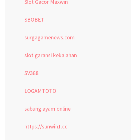
Slot Gacor Maxwin
SBOBET
surgagamenews.com
slot garansi kekalahan
SV388
LOGAMTOTO
sabung ayam online
https://sunwin1.cc