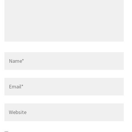
Name
*
Email
*
Website