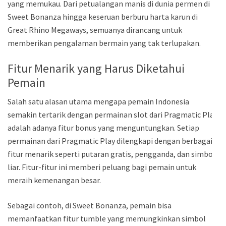
yang memukau. Dari petualangan manis di dunia permen di
Sweet Bonanza hingga keseruan berburu harta karun di
Great Rhino Megaways, semuanya dirancang untuk
memberikan pengalaman bermain yang tak terlupakan.
Fitur Menarik yang Harus Diketahui
Pemain
Salah satu alasan utama mengapa pemain Indonesia
semakin tertarik dengan permainan slot dari Pragmatic Play
adalah adanya fitur bonus yang menguntungkan. Setiap
permainan dari Pragmatic Play dilengkapi dengan berbagai
fitur menarik seperti putaran gratis, pengganda, dan simbol
liar. Fitur-fitur ini memberi peluang bagi pemain untuk
meraih kemenangan besar.
Sebagai contoh, di Sweet Bonanza, pemain bisa
memanfaatkan fitur tumble yang memungkinkan simbol