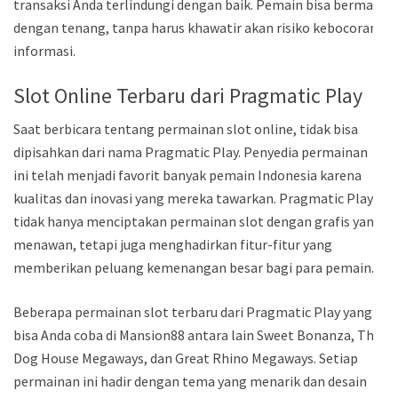
transaksi Anda terlindungi dengan baik. Pemain bisa bermain
dengan tenang, tanpa harus khawatir akan risiko kebocoran
informasi.
Slot Online Terbaru dari Pragmatic Play
Saat berbicara tentang permainan slot online, tidak bisa
dipisahkan dari nama Pragmatic Play. Penyedia permainan
ini telah menjadi favorit banyak pemain Indonesia karena
kualitas dan inovasi yang mereka tawarkan. Pragmatic Play
tidak hanya menciptakan permainan slot dengan grafis yang
menawan, tetapi juga menghadirkan fitur-fitur yang
memberikan peluang kemenangan besar bagi para pemain.
Beberapa permainan slot terbaru dari Pragmatic Play yang
bisa Anda coba di Mansion88 antara lain Sweet Bonanza, The
Dog House Megaways, dan Great Rhino Megaways. Setiap
permainan ini hadir dengan tema yang menarik dan desain