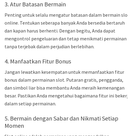
3. Atur Batasan Bermain
Penting untuk selalu mengatur batasan dalam bermain slot
online. Tentukan seberapa banyak Anda bersedia bertaruh
dan kapan harus berhenti. Dengan begitu, Anda dapat
mengontrol pengeluaran dan tetap menikmati permainan
tanpa terjebak dalam perjudian berlebihan.
4. Manfaatkan Fitur Bonus
Jangan lewatkan kesempatan untuk memanfaatkan fitur
bonus dalam permainan slot. Putaran gratis, pengganda,
dan simbol liar bisa membantu Anda meraih kemenangan
besar. Pastikan Anda mengetahui bagaimana fitur ini bekerja
dalam setiap permainan.
5. Bermain dengan Sabar dan Nikmati Setiap
Momen