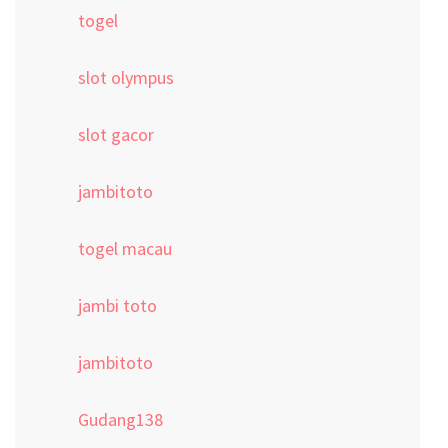
togel
slot olympus
slot gacor
jambitoto
togel macau
jambi toto
jambitoto
Gudang138