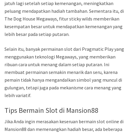
jatuh lagi setelah setiap kemenangan, meningkatkan
peluang mendapatkan hadiah tambahan. Sementara itu, di
The Dog House Megaways, fitur sticky wilds memberikan
kesempatan besar untuk mendapatkan kemenangan yang
lebih besar pada setiap putaran.
Selain itu, banyak permainan slot dari Pragmatic Play yang
menggunakan teknologi Megaways, yang memberikan
ribuan cara untuk menang dalam setiap putaran. Ini
membuat permainan semakin menarik dan seru, karena
pemain tidak hanya mengandalkan simbol yang muncul di
gulungan, tetapi juga pada mekanisme cara menang yang
lebih variatif.
Tips Bermain Slot di Mansion88
Jika Anda ingin merasakan keseruan bermain slot online di
Mansion88 dan memenangkan hadiah besar, ada beberapa