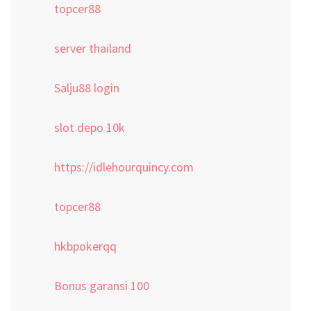
topcer88
server thailand
Salju88 login
slot depo 10k
https://idlehourquincy.com
topcer88
hkbpokerqq
Bonus garansi 100