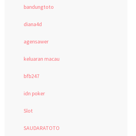
bandungtoto
diana4d
agensawer
keluaran macau
bfb247
idn poker
Slot
SAUDARATOTO