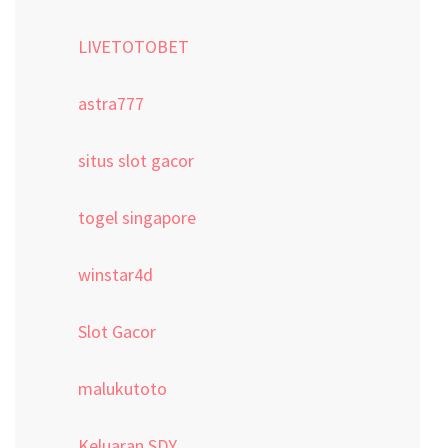
LIVETOTOBET
astra777
situs slot gacor
togel singapore
winstar4d
Slot Gacor
malukutoto
Keluaran SDY