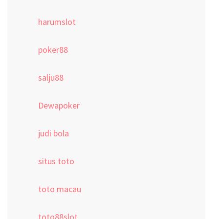
harumslot
poker88
salju88
Dewapoker
judi bola
situs toto
toto macau
toto88slot